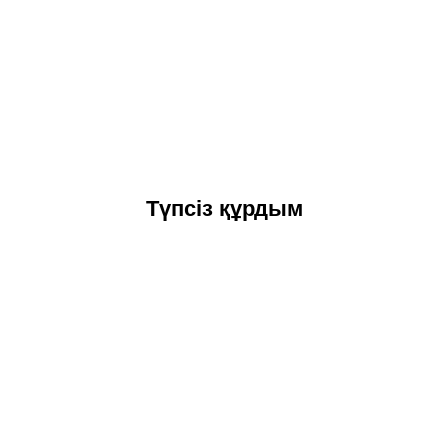
Түпсіз құрдым