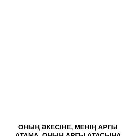
ОНЫҢ ӘКЕСІНЕ, МЕНІҢ АРҒЫ
АТАМА, ОНЫҢ АРҒЫ АТАСЫНА