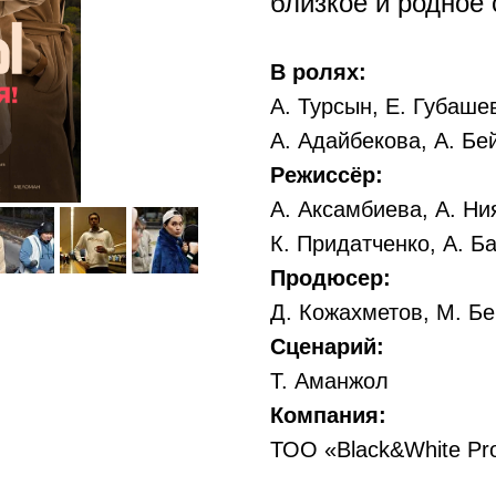
близкое и родное 
В ролях:
А. Турсын, Е. Губаше
А. Адайбекова, А. Б
Режиссёр:
А. Аксамбиева, А. Ни
К. Придатченко, А. Б
Продюсер:
Д. Кожахметов, М. Б
Сценарий:
Т. Аманжол
Компания:
ТОО «Black&White Pro