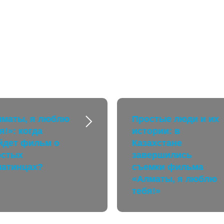
лматы, я люблю
Простые люди и их
я!»: когда
истории: в
йдет фильм о
Казахстане
остых
завершились
матинцах?
съемки фильма
«Алматы, я люблю
тебя!»