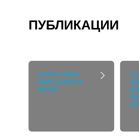
ПУБЛИКАЦИИ
Алматы можно
«А
будет полюбить
теб
весной
вы
пр
ал