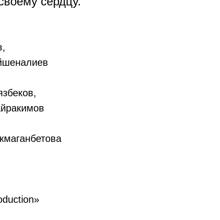
своему сердцу.
в,
ейшеналиев
язбеков,
айракимов
екмаганбетова
duction»