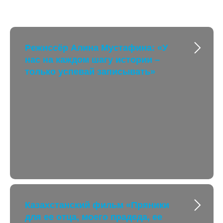
Режиссёр Алина Мустафина: «У
нас на каждом шагу истории –
только успевай записывать»
Казахстанский фильм «Пряники
для ее отца, моего прадеда, ее