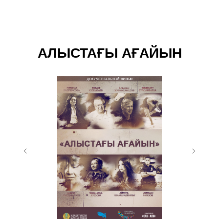
АЛЫСТАҒЫ АҒАЙЫН