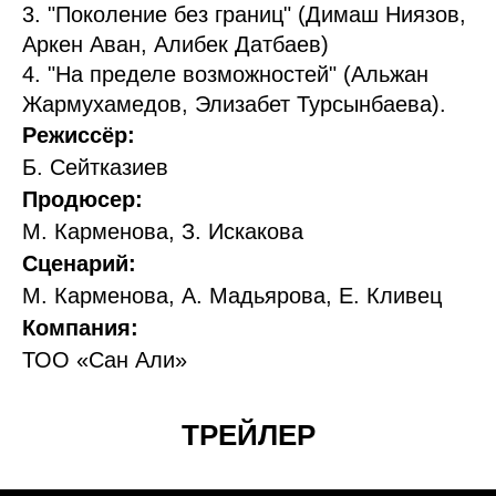
3. "Поколение без границ" (Димаш Ниязов,
Аркен Аван, Алибек Датбаев)
4. "На пределе возможностей" (Альжан
Жармухамедов, Элизабет Турсынбаева).
Режиссёр:
Б. Сейтказиев
Продюсер:
М. Карменова, З. Искакова
Сценарий:
М. Карменова, А. Мадьярова, Е. Кливец
Компания:
ТОО «Сан Али»
ТРЕЙЛЕР