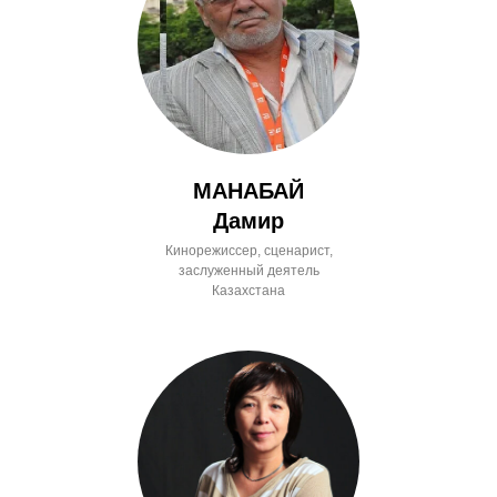
МАНАБАЙ
Дамир
Кинорежиссер, сценарист,
заслуженный деятель
Казахстана