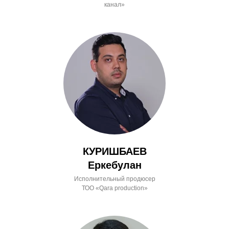
канал»
КУРИШБАЕВ
Еркебулан
Исполнительный продюсер
ТОО «Qara production»