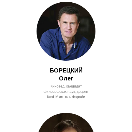
БОРЕЦКИЙ
Олег
Киновед, кандидат
философских наук, доцент
КазНУ им. аль-Фараби