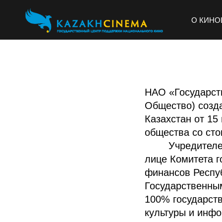
О КИНО
НАО «Государст
Общество) созд
Казахстан от 15
общества со сто
Учредителем О
лице Комитета г
финансов Респуб
Государственны
100% государст
культуры и инфо