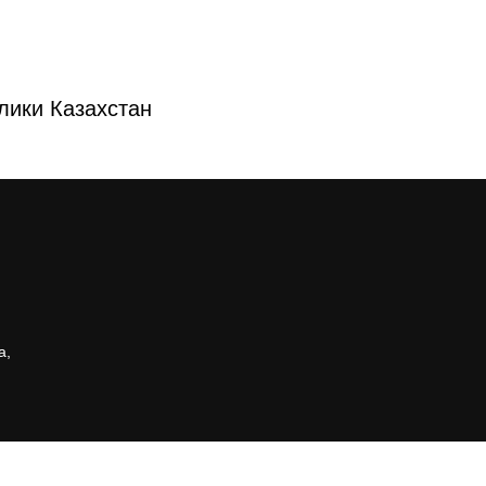
лики Казахстан
а,