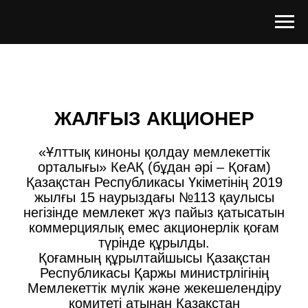
ЖАЛҒЫЗ АКЦИОНЕР
«Ұлттық киноны қолдау мемлекеттік
орталығы» КеАҚ (бұдан әрі – Қоғам)
Қазақстан Республикасы Үкіметінің 2019
жылғы 15 наурыздағы №113 қаулысы
негізінде мемлекет жүз пайыз қатысатын
коммерциялық емес акционерлік қоғам
түрінде құрылды.
Қоғамның құрылтайшысы Қазақстан
Республикасы Қаржы министрлігінің
Мемлекеттік мүлік және жекешелендіру
комитеті атынан Қазақстан