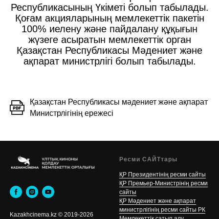
Республикасының Үкіметі болып табылады.
Қоғам акцияларының мемлекеттік пакетін
100% иелену және пайдалану құқығын
жүзеге асыратын мемлекеттік орган
Қазақстан Республикасы Мәдениет және
ақпарат министрлігі болып табылады.
Қазақстан Республикасы мәдениет және ақпарат
Министрлігінің ережесі
Ресми САЙТтары
ҚР Президентінің ресми сайты
ҚР Премьер-Министрінің ресми
сайты
ҚР Мәдениет және ақпарат
министрлігінің ресми сайты РК
Kazakhcinema.kz © 2019-2026
Мемлекеттік сатып алу